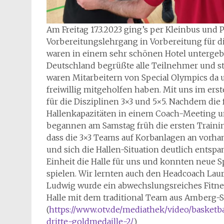
Am Freitag 17.3.2023 ging’s per Kleinbus un
Vorbereitungslehrgang in Vorbereitung für di
waren in einem sehr schönen Hotel untergebr
Deutschland begrüßte alle Teilnehmer und st
waren Mitarbeitern von Special Olympics da un
freiwillig mitgeholfen haben. Mit uns im er
für die Disziplinen 3×3 und 5×5. Nachdem die
Hallenkapazitäten in einem Coach-Meeting u
begannen am Samstag früh die ersten Trainin
dass die 3×3 Teams auf Korbanlagen an vorh
und sich die Hallen-Situation deutlich entspa
Einheit die Halle für uns und konnten neue S
spielen. Wir lernten auch den Headcoach La
Ludwig wurde ein abwechslungsreiches Fitnes
Halle mit dem traditional Team aus Amberg-
(
https://www.otv.de/mediathek/video/basketb
dritte-goldmedaille-2/
)