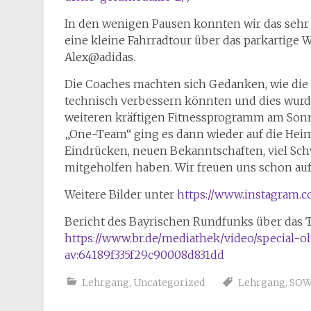
In den wenigen Pausen konnten wir das sehr 
eine kleine Fahrradtour über das parkartige 
Alex@adidas.
Die Coaches machten sich Gedanken, wie die 
technisch verbessern könnten und dies wurd
weiteren kräftigen Fitnessprogramm am Son
„One-Team“ ging es dann wieder auf die Hei
Eindrücken, neuen Bekanntschaften, viel Schw
mitgeholfen haben. Wir freuen uns schon au
Weitere Bilder unter
https://www.instagram.
Bericht des Bayrischen Rundfunks über das T
https://www.br.de/mediathek/video/special-o
av:64189f335f29c90008d831dd
Lehrgang
,
Uncategorized
Lehrgang
,
SOW