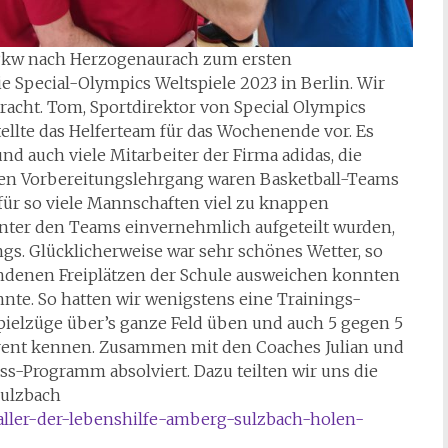
d Pkw nach Herzogenaurach zum ersten
e Special-Olympics Weltspiele 2023 in Berlin. Wir
acht. Tom, Sportdirektor von Special Olympics
ellte das Helferteam für das Wochenende vor. Es
d auch viele Mitarbeiter der Firma adidas, die
sten Vorbereitungslehrgang waren Basketball-Teams
 für so viele Mannschaften viel zu knappen
nter den Teams einvernehmlich aufgeteilt wurden,
gs. Glücklicherweise war sehr schönes Wetter, so
andenen Freiplätzen der Schule ausweichen konnten
nnte. So hatten wir wenigstens eine Trainings-
pielzüge über’s ganze Feld üben und auch 5 gegen 5
urent kennen. Zusammen mit den Coaches Julian und
s-Programm absolviert. Dazu teilten wir uns die
Sulzbach
aller-der-lebenshilfe-amberg-sulzbach-holen-