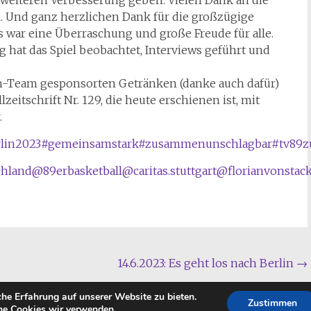
. Und ganz herzlichen Dank für die großzügige
war eine Überraschung und große Freude für alle.
g hat das Spiel beobachtet, Interviews geführt und
h-Team gesponsorten Getränken (danke auch dafür)
zeitschrift Nr. 129, die heute erschienen ist, mit
.
lin2023
#gemeinsamstark
#zusammenunschlagbar
#tv89z
chland
@89erbasketball
@caritas.stuttgart
@florianvonstac
14.6.2023: Es geht los nach Berlin
→
he Erfahrung auf unserer Website zu bieten.
Zustimmen
ER Unified Basketball
. All rights reserved. Theme:
Radiate
von T
he Cookies wir verwenden.