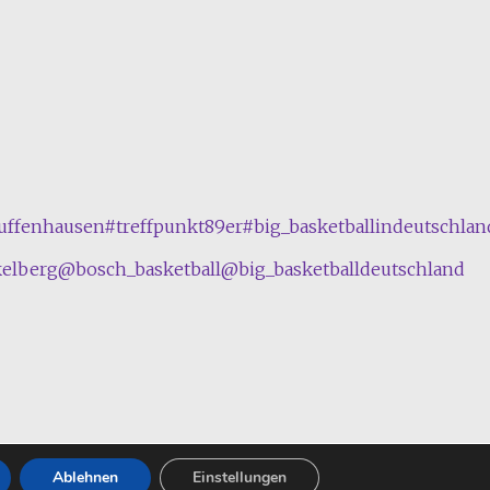
uffenhausen
#treffpunkt89er
#big_basketballindeutschlan
kelberg
@bosch_basketball
@big_basketballdeutschland
Ablehnen
Einstellungen
hemeGrill. Powered by
WordPress
.