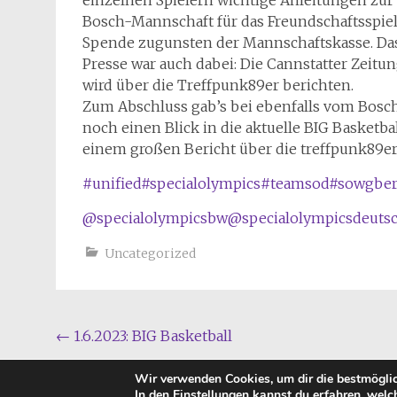
Bosch-Mannschaft für das Freundschaftsspiel
Spende zugunsten der Mannschaftskasse. Das 
Presse war auch dabei: Die Cannstatter Zeitun
wird über die Treffpunk89er berichten.
Zum Abschluss gab’s bei ebenfalls vom Bosc
noch einen Blick in die aktuelle BIG Basketball
einem großen Bericht über die treffpunk89er
#unified
#specialolympics
#teamsod
#sowgber
@specialolympicsbw
@specialolympicsdeuts
Uncategorized
Beitragsnavigation
←
1.6.2023: BIG Basketball
Wir verwenden Cookies, um dir die bestmöglic
Copyright © 2026
TREFFPUNKT 89
In den
Einstellungen
kannst du erfahren, welc