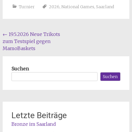
Turnier
2026
,
National Games
,
Saarland
Beitragsnavigation
←
19.5.2026 Neue Trikots
zum Testspiel gegen
MamoBaskets
Suchen
Suchen
Letzte Beiträge
Bronze im Saarland