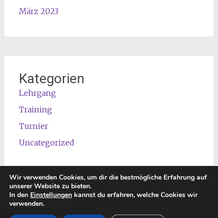
März 2023
Kategorien
Lehrgang
Training
Turnier
Uncategorized
Wir verwenden Cookies, um dir die bestmögliche Erfahrung auf
unserer Website zu bieten.
In den
Einstellungen
kannst du erfahren, welche Cookies wir
Copyright © 2026
TREFFPUNKT 89ER Unified Basketball
. All
verwenden.
rights reserved. Theme:
Radiate
von ThemeGrill. Powered by