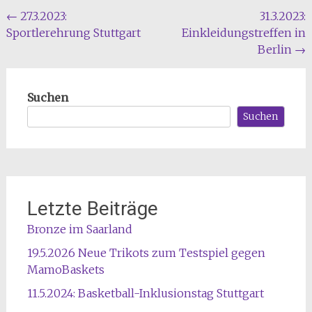
Beitragsnavigation
←
27.3.2023:
31.3.2023:
Sportlerehrung Stuttgart
Einkleidungstreffen in
Berlin
→
Suchen
Suchen
Letzte Beiträge
Bronze im Saarland
19.5.2026 Neue Trikots zum Testspiel gegen
MamoBaskets
11.5.2024: Basketball-Inklusionstag Stuttgart