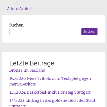
Beitragsnavigation
←
Ältere Artikel
Suchen
Suchen
Letzte Beiträge
Bronze im Saarland
19.5.2026 Neue Trikots zum Testspiel gegen
MamoBaskets
11.5.2024: Basketball-Inklusionstag Stuttgart
17.7.2023: Eintrag in das goldene Buch der Stadt
Stuttgart.