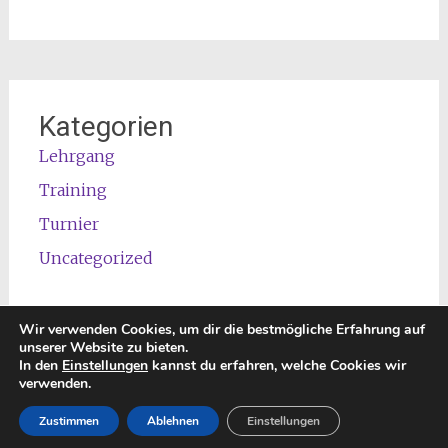
Kategorien
Lehrgang
Training
Turnier
Uncategorized
Wir verwenden Cookies, um dir die bestmögliche Erfahrung auf
unserer Website zu bieten.
In den
Einstellungen
kannst du erfahren, welche Cookies wir
Copyright © 2026
TREFFPUNKT 89ER Unified Basketball
. All
verwenden.
rights reserved. Theme:
Radiate
von ThemeGrill. Powered by
Zustimmen
Ablehnen
Einstellungen
WordPress
.