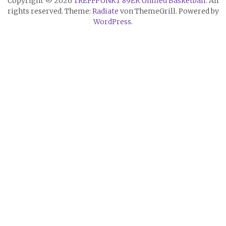
Copyright © 2026
TREFFPUNKT 89ER Unified Basketball
. All
rights reserved. Theme:
Radiate
von ThemeGrill. Powered by
WordPress
.